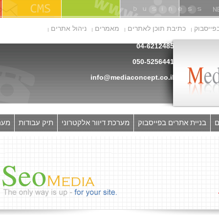
פייסבוק
כתיבת תוכן לאתרים
מאמרים
ניהול אתרים
04-6212485
050-5256441
info@mediaconcept.co.il
ם
בניית אתרים בפייסבוק
מערכת דיוור אלקטרוני
תיק עבודות
מערכ