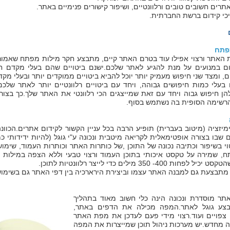
תרים חשובים טובים ורלוונטיים, ושיפור קישורים פנימיים באתר.
כי קידום ברשת החברתית.
פתח
האתר ורצוי אפילו עוד בטרם האתר קיים, מתבצע חקר מילות מפתח שאמור ל
ם במנועים על מנת להגיע לאתר שלכם.ישנם ביטויים שהם בעלי מקדם חי
ומצד שני חיפוש מעמיק יותר יוכל להביא ביטויים ממוקדים יותר ובעלי מקדם
 בעלי כמות חיפושים גבוהה, ויחד עם ביטויים רלוונטיים יותר לאתר שלכ
ן חיפוש גבוה ויחד עם זאת שמייצגים הכי רלוונטי את האתר שלך.כך בצור
רשימה הסופית בה נשתמש בסוף.
יזציה (מיטוב בעברית) תופיע הרבה בכל עניין הקשור לקידום אתרים.הכוונה
שבו בצורה אופטימאלית לקריאה מיטבית ונכונה ע"י גוגל (להיות ידידותי כמ
ח, שמירה על טקסט איכותי בתוכן העמוד ורצוי טבעי וללא הצפה במילות מ
ת 400- 350 מילים כדי לייצר רלוונטיות לתוכן.
מתבצעת גם למבנה האתר עצמו וביצירת הירארכיה בין דפי האתר גם בשימוש 
ר מוסדרת ונכונה הינה כלי חשוב מאוד בתהליך
צע גוגל לאתר.המפה מכילה את הדפים באתר,
 צפויים ועוד.רצוי מידי פעם לעדכן את מפת האתר
ה מחדש.יש מערכות ניהול תוכן שמייצרות את המפה