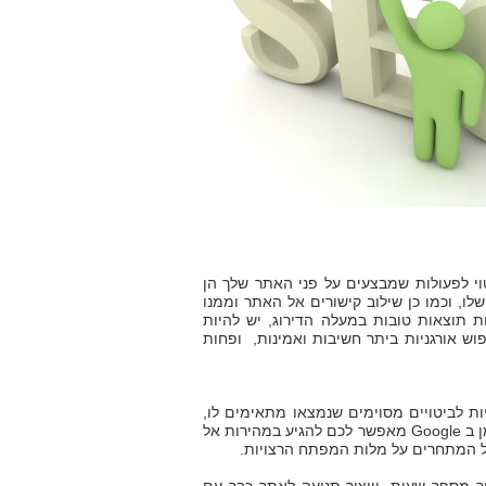
טוי לפעולות שמבצעים על פני האתר שלך הן
ו, וכמו כן שילוב קישורים אל האתר וממנו
ות תוצאות טובות במעלה הדירוג, יש להיות
ש אורגניות ביתר חשיבות ואמינות, ופחות
מכילות הפניות לביטויים מסוימים שנמצאו מתאימים לו,
ולשלם בשיטת ה Pay Per Click ז"א אך ורק כאשר הקליקו על המודעה. קמפיין קידום ממומן ב Google מאפשר לכם להגיע במהירות אל
 המתחרים על מלות המפתח הרצויות.