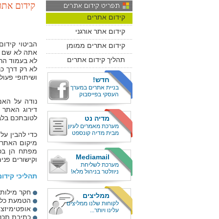
קידום אתר
קידום אתרים
קידום אתר אורגני
קידום אתרים ממומן
אתה לא שם א
תהליך קידום אתרים
לא רק דרך כר
ושיתופי פעולה
חדש!
בניית אתרים במערך
העסקי בפייסבוק
נודה על האמ
דירוג האתר 
לטובתכם בלבד
מדיה נט
מערכת מאמרים לעיון
מבית מדיה קונספט
כדי להבין על
מיקום האתר ש
מפתח הן בכו
Mediamail
וקישורים פני
מערכת לשליחת
ניוזלטר בניהול מלא!
תהליכי קידו
חקר מילות 
ממליצים
הטמעת כלי 
לקוחות שלנו ממליצים
אופטימיזצי
עלינו ויותר...
כתיבת תכני