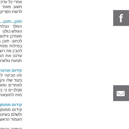
אחרי כל עדכ
חשוב מאוד 
לרשת.הסריקה 
תוכן...תוכן...
המלך הבלתי
הגולש.כולנו
מעודכן ורלוו
לכתוב תוכן ב
במילות מפתח
להבין מה רוצ
עדכנו את האת
תנועת גולשים 
קידום אורגני
זהו הביטוי ל
בקוד שלו והן
לאתרים ומאתר
סבלניים כי ב
מזה לתוצאות 
קידום ממומן 
העמוד הראשו