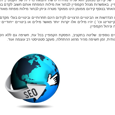
רי של קידום ממומן הוא עליה מהירה לרשת ותצוגה מיידית של הקמפיין תו
ין. באפשרות מנהל הקמפיין לבחור את מילות המפתח אותם חשוב לקדם בחי
אתר.בנוסף קידום ממומן הינו ממוקד מטרה וניתן לבחור מילות מפתח מאוד 
הנדרשות או הביטויים הרצויים לקידום הינם תחרותיים וביטויים בעלי מקד
קייטרינג וכו' ) יהיו מילים אלו יקרות יותר מאשר מילים או ביטויים ייחודי
וניהול הקמפיין.
ים נוספים: שליטה בתקציב, הפסקת הקמפיין בכל עת, חשיפה גם ללא הקלקה
תית, זמן חשיפה מהיר מרגע ההתחלה, מעקב סטטיסטי רב עוצמה ועוד.