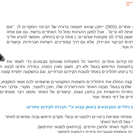
ים
הביטוי קידום אתרים (SEO) ייתכן שהוא תוצאה ברורה של הביטוי המקדים לו "אם
תה לא קיים".. אבל למען ההגינות ומול כל האתרים ברשת, גם אם אתה
לא בעמוד הראשון (ס"ה 10 מקומות אורגניים..) אתה קיים בהחלט, ואפשר להגיע אלייך
טיס הביקור והניירת, אלא גם דרך קמפיינים, רשתות חברתיות, קישורים
 ועוד..
ת קידום אתרים, כתיאור כל הפעולות שאותם מבצעים כדי לשפר את
בתוצאות החיפוש בגוגל ולא רק, חשוב מאין כמוהו, במידה ותרצו לבצע ת
.ביצוע תהליכים באתר לטובת הקידום הכרחיים, וגם בהשקעה יחסית קטנה נ
 קצה המזלג את התהליכים והשמות המקצועיים שישמיעו לכם אנשי המקצוע, 
לכם בגוגל: מבנה האתר וההירארכיה שלו, תוכן רלוונטי, מקורי, עדכני ויעיל
תרות הראשיות והן בתוכן עצמו, קישורים אל האתר וממנו רצוי מאתרים
מיים אל דפי האתר ועוד.
ם כלליים המבוצעים באופן קבוע ע"י חברות לקידום אתרים:
מפתח ומציאת ביטויים רלוונטיים ובעלי מקדם חיפוש גבוה ומתאים לאתר.
גוגל לניהול האתר.
ה לקוד האתר ולתוכן הדפים. (בהתאם למנועי החיפוש).
ם והוספת קטגוריות ודפים בהתאם למחקר.