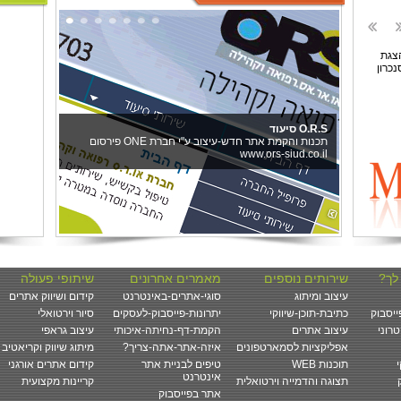
 לך
שירותים נוספים
מאמרים אחרונים
שיתופי פעולה
עיצוב ומיתוג
סוגי-אתרים-באינטרנט
קידום ושיווק אתרים
יסבוק
כתיבת-תוכן-שיווקי
יתרונות-פייסבוק-לעסקים
סיור וירטואלי
רוני
עיצוב אתרים
הקמת-דף-נחיתה-איכותי
עיצוב גראפי
אפליקציות לסמארטפונים
?איזה-אתר-אתה-צריך
מיתוג שיווק וקריאטיב
WEB תוכנות
טיפים לבניית אתר
קידום אתרים אורגני
אינטרנט
תצוגה והדמייה וירטואלית
קריינות מקצועית
אתר בפייסבוק