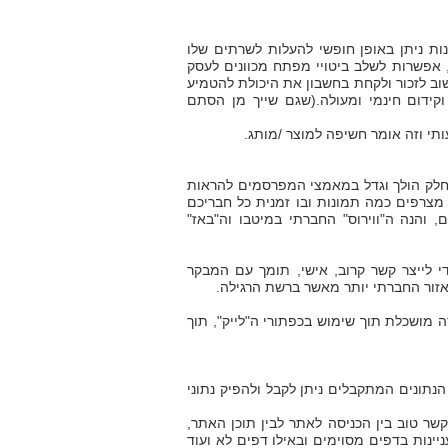
ות ניתן באופן חופשי להעלות לשרתים שלו
 אפשרות לשלב ביטויי מפתח מכוונים לעסק
שוב לזכור ולקחת בחשבון את היכולת להטמיע
קידום חינמי ומעולה.(שגם שייך מן הסתם
י וזה אומר חשיפה למוצר /מותג.
 חלק הולך וגדל במאמצי המפרסמים להראות
צרפים כמה תמונות ובו זמנית כל חבריכם
 והנה ה"ווירוס" החברתי במיטבו וה"באז"
לייצר קשר קרוב, אישי, תומך עם המבקר
ור החברתי יותר מאשר ברשת הרגילה.
 מושכלת תוך שימוש בכפתורי ה"לייק", תוך
נתונים המתקבלים ניתן לקבל ולהפיק נתוני
ר טוב בין הכניסה לאתר לבין תוכן האתר,
יינות בדפים מסוימים ובאילו דפים לא ועוד