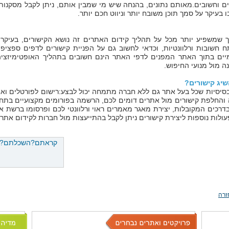
ם וחשובים.מאותם נתונים, בהנחה שיש מי שמבין אותם, ניתן לקבל מסקנות
 בעיקר על סמך תוכן משובח יותר וניווט חכם יותר.
 שמשפיע יותר מכל על תהליך קידום האתרים זה נושא הקישורים, בעיקר ק
 חשובות ורלוונטיות, וכדאי לחשוב גם על הפניית קישורים לדפים ספציפ
מיים בתוך האתר המפנים לדפי האתר הינם חשובים בתהליך האופטימיזציה 
נה מול מנועי החיפוש.
שיג קישורים?
בסיסיות שכל בעל אתר גם ללא חברה מתמחה יכול לבצע:רישום לפורטלים וא
 והחלפת קישורים מול אתרים דומים לכם, הרשמה בפורומים מקצועיים בתח
רכים המקובלות, יצירת מאגר מאמרים ראוי ורלוונטי לכם ופרסומו ברשת א
ולות נוספות ליצירת קישורים ניתן לקבל בהתייעצות מול חברות לקידום אתרי
קראתם?השכלתם? נש
זרה