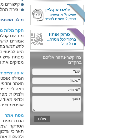
קישורים מא
יצירת תהלי
צ'אט און-ליין
שאלה? מחפשים
פתרון? נשמח להכיר...
מילון מושגים
חקר מלות מ
סרוק אותי!
מיד עם קבלת 
ברקוד לכל מטרה...
אמורים לרשו
ובכל גודל...
להשתמש בהם, 
היא לביטויים
מפתח שיש לה
מפיקים את ה
אופטימיזציה
המילה אופטימ
האתר והדפים 
ולמילות מפת
וכדאי מאוד שהטקסט יכיל לפחו
אופטימיזציה 
מפת אתר
הכנת מפת את
הסריקה שמב
תאריכי עדכון
ולהעלות אות