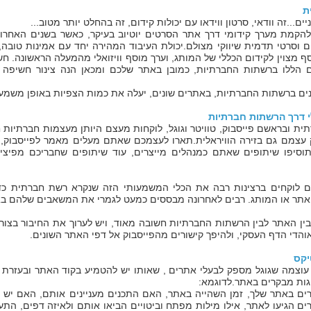
ת
ים...זה וודאי, סרטון ווידאו עם יכולות קידום, זה בהחלט יותר מטוב...
 להקמת מערך קידומי דרך אתר הסרטים יוטיוב בעיקר, כאשר בשנים האחרונ
 וסרטי תדמית שיווקי מצולם.יכולת העיבוד המהירה יחד עם אמינות טובה,
סף מצוין לקידום הכללי של המותג, וערך מוסף וויזואלי מהמעלה הראשונה. ח
 הללו ברשתות החברתיות, כמובן באתר שלכם ומכאן הנה צינור חשיפה ו
ים ברשתות החברתיות, באתרים שונים, יעלה את כמות הצפיות באופן משמעות
לי דרך הרשתות חברתיות
ית ובראשם פייסבוק, טוויטר וגוגל, לוקחות מעצם היותן מעצמות חברתיות
 עצמם גם בזירה הוויראלית.תארו לעצמכם שאתם מעלים מאמר לפייסבוק, מ
תוסיפו שיתופים שאתם כמנהלים מייצרים, עוד שיתופים שחבריכם מפיצים,
 לוקחים ברצינות רבה את הכלי המשמעותי הזה שנקרא רשת חברתית כדי 
אתר או המותג. רבים לאחרונה מבססים כמעט לגמרי את המשאבים שלהם באז
בין האתר לבין הרשתות החברתיות חשובה מאוד, ויש לערוך את החיבור בצורה
הדי הדף העסקי, ולהיפך קישורים מהפייסבוק אל דפי האתר השונים.
יקס
 עוצמה שגוגל מספק לבעלי אתרים , שאותו יש להטמיע בקוד האתר ובעזרת ה
גות מבקרים באתר.לדוגמא:
ם באתר שלך, זמן השהייה באתר, האם התכנים מעניינים אותם, האם יש קש
ים הגיעו לאתר, אילו מילות מפתח וביטויים הביאו אותם ולאיזה דפים, התענ