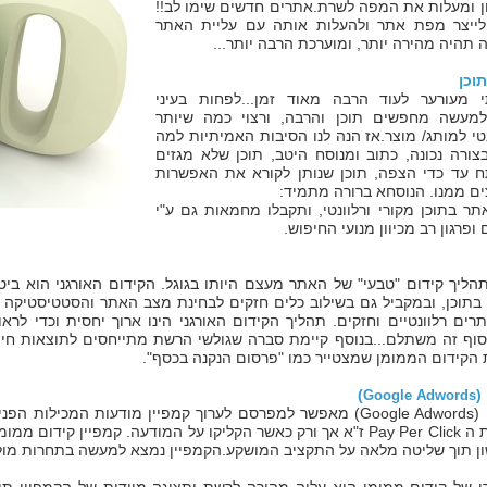
ון ומעלות את המפה לשרת.אתרים חדשים שימו לב!!
לייצר מפת אתר ולהעלות אותה עם עליית האתר
תהיה מהירה יותר, ומוערכת הרבה יותר...
תוכן
 מעורער לעוד הרבה מאוד זמן...לפחות בעיני
 למעשה מחפשים תוכן והרבה, ורצוי כמה שיותר
נטי למותג/ מוצר.אז הנה לנו הסיבות האמיתיות למה
צורה נכונה, כתוב ומנוסח היטב, תוכן שלא מגזים
 עד כדי הצפה, תוכן שנותן לקורא את האפשרות
ים ממנו. הנוסחא ברורה מתמיד:
ר בתוכן מקורי ורלוונטי, ותקבלו מחמאות גם ע"י
ופרגון רב מכיוון מנועי החיפוש.
תהליך קידום "טבעי" של האתר מעצם היותו בגוגל. הקידום האורגני הוא בי
 בתוכן, ובמקביל גם בשילוב כלים חזקים לבחינת מצב האתר והסטטיסטיקה של
ים רלוונטיים וחזקים. תהליך הקידום האורגני הינו ארוך יחסית וכדי לרא
סוף זה משתלם...בנוסף קיימת סברה שגולשי הרשת מתייחסים לתוצאות חיפו
הקידום הממומן שמצטייר כמו "פרסום הנקנה בכסף".
(
)
Google Adwords
קידום ממומן (Google Adwords) מאפשר למפרסם לערוך קמפיין מודעות ה
ן תוך שליטה מלאה על התקציב המושקע.הקמפיין נמצא למעשה בתחרות מול