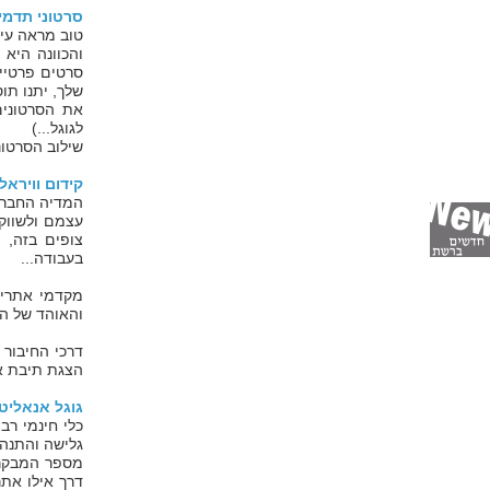
סרטוני תדמי
טוב מראה עיני
והכוונה היא
סרטים פרטיים
שלך, יתנו תו
את הסרטונים
לגוגל...)
שילוב הסרטונ
קידום ווירא
המדיה החברת
עצמם ולשווק
צופים בזה, 
בעבודה...
מקדמי אתרים
והאוהד של ה
דרכי החיבור 
הצגת תיבת או
גוגל אנאליט
כלי חינמי רב
גלישה והתנה
מספר המבקרי
דרך אילו אתר